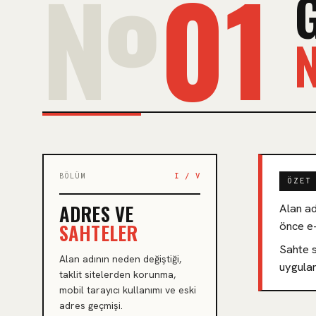
№
01
BÖLÜM
I / V
ÖZET
ADRES VE
Alan ad
önce e
SAHTELER
Sahte 
Alan adının neden değiştiği,
uygula
taklit sitelerden korunma,
mobil tarayıcı kullanımı ve eski
adres geçmişi.