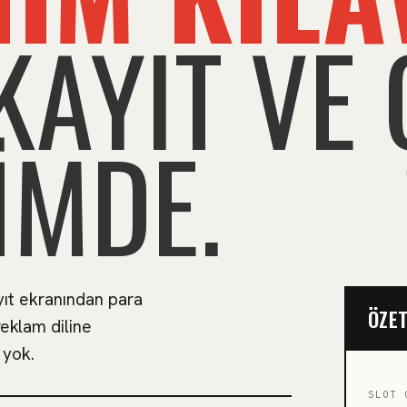
KAYIT VE 
IMDE.
ıt ekranından para
ÖZE
eklam diline
 yok.
SLOT 