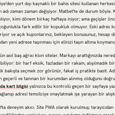
iye'den yurt dışı kaynaklı bir bahis sitesi kullanan herkes
n adı zaman zaman değişiyor. Matbet'te de durum böyle. 
ılıyor, kimi dönem birkaç haftaya iniyor; ama geçişler ön
çoğunlukla fark edilir bir kopukluk olmuyor. Eski adres 
iriyor ve açık kuponlarınız, bekleyen bonusunuz, hesap
dan yeni adrese taşınması için elinizi taşın altına koyman
n asıl baş ağrısı klon siteler. Markayı arattığınızda ner
biliyor: bir harf eksik, fazladan bir rakam, alışılmadık b
lk bakışta seçmek zor görünür, fakat iş pratikte basit. Ad
ın geçerli ve tanınan bir kurumdan alınmış olduğunu doğru
da kart bilgisi
yalnızca bu kontrolü geçen bir sayfaya yazıl
ğlanıp adresi temsilciye onaylatmak işe yarayan bir alışk
fta deneyim akıcı. Site PWA olarak kurulmuş; tarayıcıdan 
endiliğinden yerleşiyor, ayrıca uygulama indirmeye gerek 