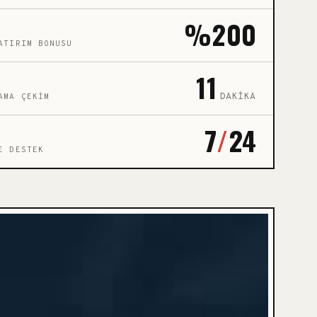
%200
ATIRIM BONUSU
11
DAKIKA
AMA ÇEKIM
7
/
24
E DESTEK