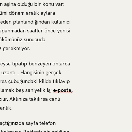
in aşina olduğu bir konu var:
Kimi dönem aralık aylara
ceden planlandığından kullanıcı
kapanmadan saatler önce yenisi
 dökümünüz sunucuda
ız gerekmiyor.
edeyse tıpatıp benzeyen onlarca
ir uzantı… Hangisinin gerçek
res çubuğundaki kilide tıklayıp
lamak beş saniyelik iş;
e-posta,
ır. Aklınıza takılırsa canlı
anlık.
açtığınızda sayfa telefon
kalmıyor. Bağlantı bir anlığına