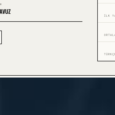
IM
LAVUZ
İLK Y
ORTAL
TÜRKÇ