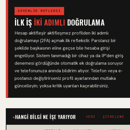
GÜVENLIK REFLEKSI
İLK IŞ
IKI ADIMLI
DOĞRULAMA
Hesap aktifleşir aktifleşmez profilden iki adımlı
doğrulamayı (2FA) açmak ilk reflekstir. Parolanız bir
şekilde başkasının eline geçse bile hesaba girişi
engelliyor. Sistem tanımadığı bir cihaz ya da IP'den giriş
denemesi gördüğünde otomatik ek doğrulama soruyor
ve telefonunuza anında bildirim atıyor. Telefon veya e-
postanızı değiştirirseniz profil ayarlarından mutlaka
güncelleyin; yoksa kritik uyarıları kaçırabilirsiniz.
HANGI BILGI NE IŞE YARIYOR
VERİ · ŞİFRELEME