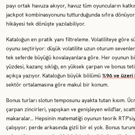
payı ortak havuza akıyor, havuz tüm oyuncuların katkıs
jackpot kombinasyonunu tutturduğunda sıfıra dönüyor.
hikâyesi tek dönüşte yazılabiliyor.
Kataloğun en pratik yanı filtreleme. Volatiliteye göre 
oyunu seçtiriyor: düşük volatilite uzun oturum sevenler
tek seferde büyüğü kovalayanlara göre. Her oyunun bi
yüzdesi, kazanç sıklığı, en yüksek çarpan ve bonus teti
açıkça yazıyor. Kataloğun büyük bölümü
%96 ve üzeri
sektör ortalamasına göre makul bir konum.
Bonus turları slotun temposunu ayakta tutan kısım. Ücr
çarpan zincirleri, yapışkan ve genişleyen wild'lar, scatt
makaralar… Hepsinin matematiği oyunun teorik RTP'si
çalışıyor; perde arkasında gizli bir el yok. Bonus tur