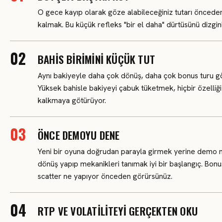
O gece kayıp olarak göze alabileceğiniz tutarı önceden
kalmak. Bu küçük refleks "bir el daha" dürtüsünü dizginl
BAHIS BIRIMINI KÜÇÜK TUT
Aynı bakiyeyle daha çok dönüş, daha çok bonus turu g
Yüksek bahisle bakiyeyi çabuk tüketmek, hiçbir özell
kalkmaya götürüyor.
ÖNCE DEMOYU DENE
Yeni bir oyuna doğrudan parayla girmek yerine dem
dönüş yapıp mekanikleri tanımak iyi bir başlangıç. Bonus 
scatter ne yapıyor önceden görürsünüz.
RTP VE VOLATILITEYI GERÇEKTEN OKU