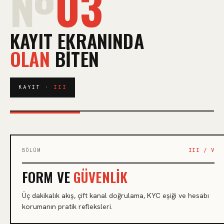
№
03
KAYIT EKRANINDA
OLAN
BITEN
KAYIT ·
III
BÖLÜM
III / V
FORM VE
GÜVENLIK
Üç dakikalık akış, çift kanal doğrulama, KYC eşiği ve hesabı
korumanın pratik refleksleri.