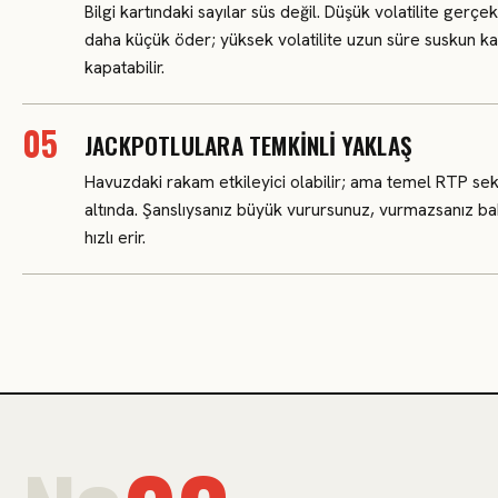
Bilgi kartındaki sayılar süs değil. Düşük volatilite gerç
daha küçük öder; yüksek volatilite uzun süre suskun kal
kapatabilir.
JACKPOTLULARA TEMKINLI YAKLAŞ
Havuzdaki rakam etkileyici olabilir; ama temel RTP sek
altında. Şanslıysanız büyük vurursunuz, vurmazsanız ba
hızlı erir.