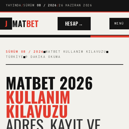
YAYINDA
/
SÜRÜM
08 / 2026
/
26 HAZİRAN 2026
MAT
BET
J
HESAP
MENÜ
SÜRÜM 08 / 2026
MATBET KULLANIM KILAVUZU
TÜRKIYE
9 DAKIKA OKUMA
MATBET 2026
KULLANIM
KILAVUZU
ADRES, KAYIT VE