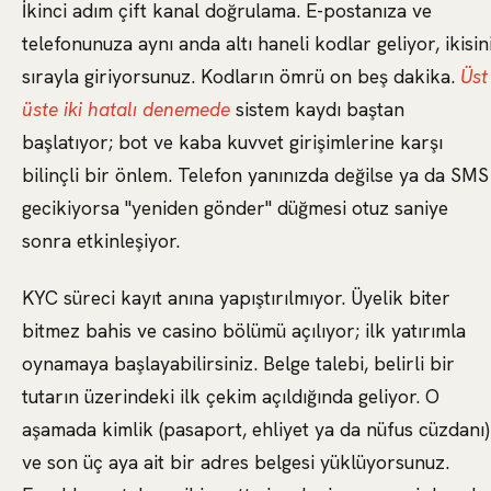
İkinci adım çift kanal doğrulama. E-postanıza ve
telefonunuza aynı anda altı haneli kodlar geliyor, ikisin
sırayla giriyorsunuz. Kodların ömrü on beş dakika.
Üst
üste iki hatalı denemede
sistem kaydı baştan
başlatıyor; bot ve kaba kuvvet girişimlerine karşı
bilinçli bir önlem. Telefon yanınızda değilse ya da SMS
gecikiyorsa "yeniden gönder" düğmesi otuz saniye
sonra etkinleşiyor.
KYC süreci kayıt anına yapıştırılmıyor. Üyelik biter
bitmez bahis ve casino bölümü açılıyor; ilk yatırımla
oynamaya başlayabilirsiniz. Belge talebi, belirli bir
tutarın üzerindeki ilk çekim açıldığında geliyor. O
aşamada kimlik (pasaport, ehliyet ya da nüfus cüzdanı)
ve son üç aya ait bir adres belgesi yüklüyorsunuz.