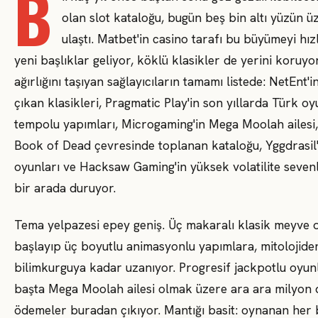
B
olan slot kataloğu, bugün beş bin altı yüzün 
ulaştı. Matbet'in casino tarafı bu büyümeyi hızl
yeni başlıklar geliyor, köklü klasikler de yerini koruyo
ağırlığını taşıyan sağlayıcıların tamamı listede: NetEnt'
çıkan klasikleri, Pragmatic Play'in son yıllarda Türk o
tempolu yapımları, Microgaming'in Mega Moolah ailesi,
Book of Dead çevresinde toplanan kataloğu, Yggdrasil'
oyunları ve Hacksaw Gaming'in yüksek volatilite sevenl
bir arada duruyor.
Tema yelpazesi epey geniş. Üç makaralı klasik meyve 
başlayıp üç boyutlu animasyonlu yapımlara, mitolojide
bilimkurguya kadar uzanıyor. Progresif jackpotlu oyunl
başta Mega Moolah ailesi olmak üzere ara ara milyon 
ödemeler buradan çıkıyor. Mantığı basit: oynanan her 