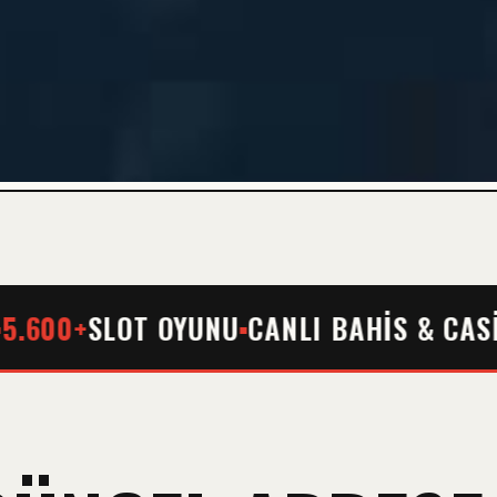
.600+
SLOT OYUNU
CANLI BAHIS & CASI