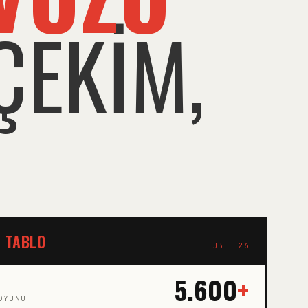
ÇEKIM,
T
TABLO
JB · 26
5.600
+
OYUNU