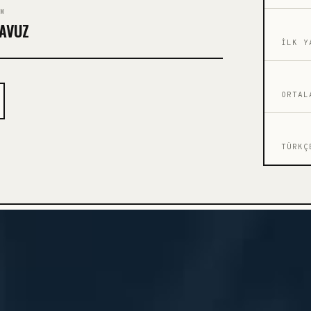
IM
LAVUZ
İLK Y
ORTAL
TÜRKÇ