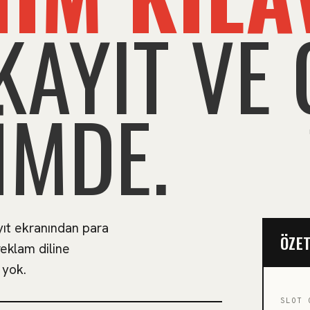
KAYIT VE 
IMDE.
ıt ekranından para
ÖZE
eklam diline
 yok.
SLOT 