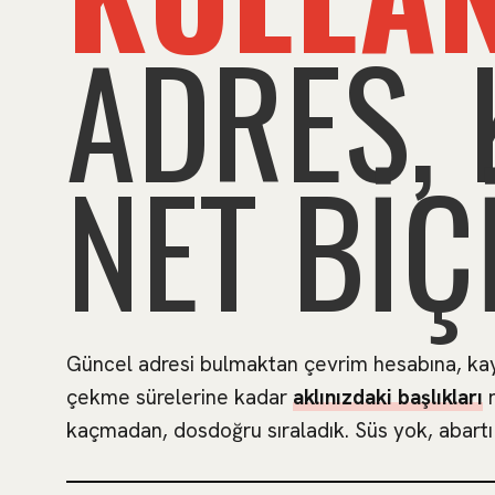
ADRES, 
NET BIÇ
Güncel adresi bulmaktan çevrim hesabına, kay
çekme sürelerine kadar
aklınızdaki başlıkları
r
kaçmadan, dosdoğru sıraladık. Süs yok, abartı